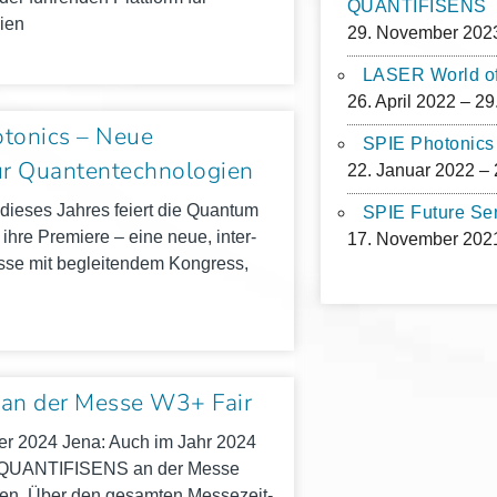
QUANTIFISENS
ien
29. November 2023
LASER World o
26. April 2022 – 29.
tonics – Neue
SPIE Photonics
r Quantentechnologien
22. Januar 2022 – 
ie­ses Jah­res fei­ert die Quan­tum
SPIE Future Se
t ihre Pre­mie­re – eine neue, inter­
17. November 2021
es­se mit beglei­ten­dem Kon­gress,
 an der Messe W3+ Fair
ber 2024 Jena: Auch im Jahr 2024
s QUANTIFISENS an der Messe
men. Über den gesam­ten Mes­se­zeit­