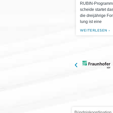
RUBIN-Pro­­gramms
schei­de star­tet
die drei­jäh­ri­ge F
lung ist eine
WEITERLESEN ›
Bündniskoordination