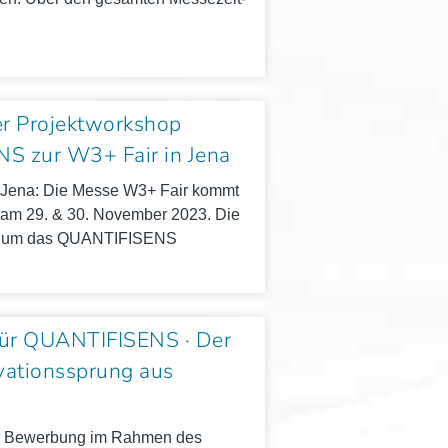
her Projektworkshop
S zur W3+ Fair in Jena
n Jena: Die Messe W3+ Fair kommt
 am 29. & 30. Novem­ber 2023. Die
it, um das QUANTIFISENS
für QUANTIFISENS · Der
vationssprung aus
er Bewer­bung im Rah­men des