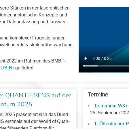
­re Stär­ken in der faser­op­ti­schen
ten­tech­no­lo­gi­sche Kon­zep­te und
e zur Daten­er­fas­sung und ‑aus­wer­
ung kom­ple­xer Fra­ge­stel­lun­gen
elt oder Infra­struk­tur­über­wa­chung.
 seit 2022 im Rah­men des BMBF-
RUBIN‹
gefördert.
e: QUANTIFISENS auf der
Termine
antum 2025
Teilnahme W3+ 
25. September 202
i 2025 prä­sen­tiert sich das Bünd­
erst­mals auf der World of Quan­
1. Öffentlicher
er füh­ren­den Platt­form für