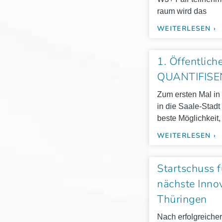
raum wird das
WEITERLESEN ›
1. Öffentlic
QUANTIFISEN
Zum ers­ten Mal i
in die Saale-Stadt
beste Mög­lich­ke
WEITERLESEN ›
Startschuss 
nächste Inno
Thüringen
Nach erfolg­rei­ch