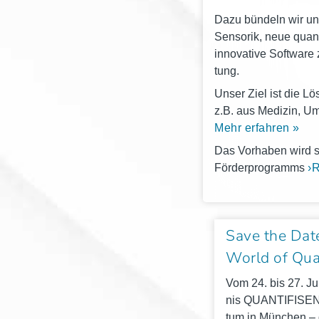
Dazu bün­deln wir unse
Sen­so­rik, neue quan­
inno­va­ti­ve Soft­war
tung.
Unser Ziel ist die Lös
z.B. aus Medi­zin, Umw
Mehr erfah­ren »
Das Vor­ha­ben wird
För­der­pro­gramms
›
Save the Dat
World of Qu
Vom 24. bis 27. Jun
nis QUANTIFISENS 
tum in Mün­chen – d