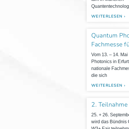
Quantentechnolog
WEITERLESEN ›
Quantum Pho
Fachmesse fü
Vom 13. – 14. Mai d
Pho­to­nics in Erfur
na­tio­na­le Fach­m
die sich
WEITERLESEN ›
2. Teilnahme
25. + 26. Sep­tem­
wird das Bünd­ni
W3+ Fair teil­neh­