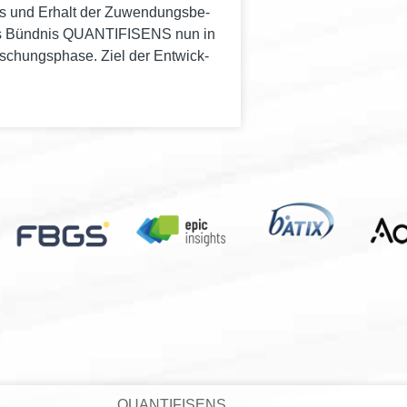
 und Erhalt der Zuwen­dungs­be­
 das Bünd­nis QUANTIFISENS nun in
or­schungs­pha­se. Ziel der Ent­wick­
QUANTIFISENS