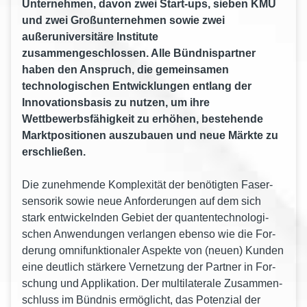
Unternehmen, davon zwei Start-ups, sieben KMU
und zwei Großunternehmen sowie zwei
außeruniversitäre Institute
zusammengeschlossen. Alle Bündnispartner
haben den Anspruch, die gemeinsamen
technologischen Entwicklungen entlang der
Innovationsbasis zu nutzen, um ihre
Wettbewerbsfähigkeit zu erhöhen, bestehende
Marktpositionen auszubauen und neue Märkte zu
erschließen.
Die zuneh­men­de Kom­ple­xi­tät der benö­tig­ten Faser­
sen­so­rik sowie neue Anfor­de­run­gen auf dem sich
stark ent­wi­ckeln­den Gebiet der quan­ten­tech­no­lo­gi­
schen Anwen­dun­gen ver­lan­gen eben­so wie die For­
de­rung omni­funk­tio­na­ler Aspek­te von (neuen) Kun­den
eine deut­lich stär­ke­re Ver­net­zung der Part­ner in For­
schung und Appli­ka­ti­on. Der mul­ti­la­te­ra­le Zusam­men­
schluss im Bünd­nis ermög­licht, das Poten­zi­al der