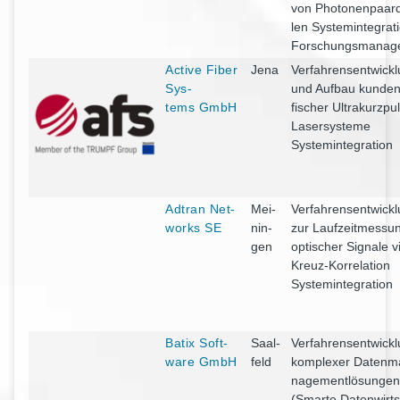
von Pho­to­nen­paar­
len Sys­tem­in­te­gra­ti
Forschungsmanag
Acti­ve Fiber
Jena
Ver­fah­rens­ent­wick­
Sys­
und Auf­bau kun­den­
tems GmbH
fi­scher Ultra­kurz­pu
Laser­sys­te­me
Systemintegration
Adtran Net­
Mei­
Ver­fah­rens­ent­wick­
works SE
nin­
zur Lauf­zeit­mes­su
gen
opti­scher Signa­le v
Kreuz-Kor­re­la­ti­on
Systemintegration
Batix Soft­
Saal­
Ver­fah­rens­ent­wick­
ware GmbH
feld
kom­ple­xer Daten­m
nage­ment­lö­sun­gen
(Smar­te Daten­wirt­