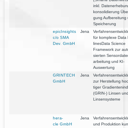
inkl. Daten­er­he­bun­
kon­so­li­die­rung Übe
gung Auf­be­rei­tung
Speicherung
epi­cIn­sights
Jena
Ver­fah­rens­ent­wick­
c/o SMA
für kom­ple­xe Data
Dev. GmbH
line­s­Da­ta Sci­ence
Frame­work zur auto
sier­ten Sen­sor­da­te
ar­bei­tung und KI-
Auswertung
GRINTECH
Jena
Ver­fah­rens­ent­wick­
GmbH
zur Her­stel­lung ho
ti­ger Gra­di­en­ten­in­
(GRIN-) Lin­sen un
Linsensysteme
hera­
Jena
Ver­fah­rens­ent­wick­
cle GmbH
und Pro­duk­ti­on ku