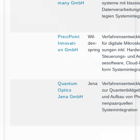
ma­ny GmbH
sys­te­me mit klas­si
Daten­ver­ar­bei­tungs
te­gien Systeminteg
Pre­ci­Point
Wil­
Ver­fah­rens­ent­wick­
Inno­va­ti­
den­
für digi­ta­le Mikro­sko
on GmbH
spring
sun­gen inkl. Hard­w
Steue­rungs- und An
se­soft­ware, Cloud-
form Systemintegra
Quan­tum
Jena
Ver­fah­rens­ent­wick­
Optics
zur Quan­ten­bild­ge
Jena GmbH
und Auf­bau von Pho
nen­paar­quel­len
Systemintegration