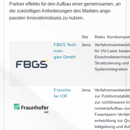
Part­ner effek­tiv für den Auf­bau einer gemein­sa­men, an
die zukünf­ti­gen Anfor­de­run­gen des Mark­tes ange­
pass­ten Inno­va­ti­ons­ba­sis zu nutzen.
Sitz
Relev. Kern­kom­pe­
FBGS Tech­
Jena
Ver­fah­rens­ent­wick­
no­lo­
für UV-Laser basier
gies GmbH
Ein­schrei­be­tech­no­
Struk­tu­rie­rung und
Systemintegration
Fraun­ho­
Jena
Ver­fah­rens­ent­wick­
fer IOF
zur Puls­form­sta­bi­li
zur nicht­li­nea­ren In
ro­me­trie­Auf­bau vo
Faser­la­sern Ver­fah
ent­wick­lung zur Qu
bild­ge­bung und Auf