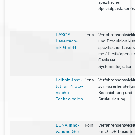
spe­zi­fi­scher
Spezialglasfaserlö
LASOS
Jena
Ver­fah­rens­ent­wick­
Laser­tech­
und Pro­duk­ti­on ku
nik GmbH
spe­zi­fi­scher Laser­s
me / Fest­kör­per- u
Gas­la­ser
Systemintegration
Leib­niz-Insti­
Jena
Ver­fah­rens­ent­wick­
tut für Pho­to­
zur Faser­her­stel­lu
ni­sche
Beschich­tung und
Technologien
Strukturierung
LUNA Inno­
Köln
Ver­fah­rens­ent­wick­
va­tions Ger­
für OTDR-basier­te